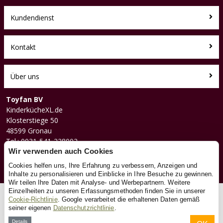
Kundendienst
Kontakt
Über uns
Toyfan BV
KinderkücheXL.de
Klosterstiege 50
48599 Gronau
Tel.: 0031-541-228002
Facebook
Wir verwenden auch Cookies
Instagram
Cookies helfen uns, Ihre Erfahrung zu verbessern, Anzeigen und
Inhalte zu personalisieren und Einblicke in Ihre Besuche zu gewinnen.
Wir teilen Ihre Daten mit Analyse- und Werbepartnern. Weitere
Einzelheiten zu unseren Erfassungsmethoden finden Sie in unserer
© 2026 Toyfan BV
Cookie-Richtlinie
. Google verarbeitet die erhaltenen Daten gemäß
seiner eigenen
Datenschutzrichtlinie
.
Allgemeine Geschäftsbedingungen
Haftungsausschluss
Datenschutz
Cookies
Details