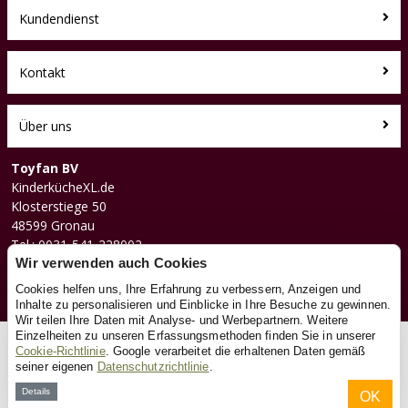
Kundendienst
Kontakt
Über uns
Toyfan BV
KinderkücheXL.de
Klosterstiege 50
48599 Gronau
Tel.: 0031-541-228002
Facebook
Wir verwenden auch Cookies
Instagram
Cookies helfen uns, Ihre Erfahrung zu verbessern, Anzeigen und
Inhalte zu personalisieren und Einblicke in Ihre Besuche zu gewinnen.
Wir teilen Ihre Daten mit Analyse- und Werbepartnern. Weitere
Einzelheiten zu unseren Erfassungsmethoden finden Sie in unserer
© 2026 Toyfan BV
Cookie-Richtlinie
. Google verarbeitet die erhaltenen Daten gemäß
seiner eigenen
Datenschutzrichtlinie
.
Allgemeine Geschäftsbedingungen
Haftungsausschluss
Datenschutz
Cookies
Details
OK